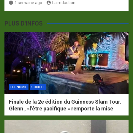
1 semaine ago
La redaction
PLUS D'INFOS
ECONOMIE
SOCIETE
Finale de la 2e édition du Guinness Slam Tour.
Glenn , »l’être pacifique » remporte la mise