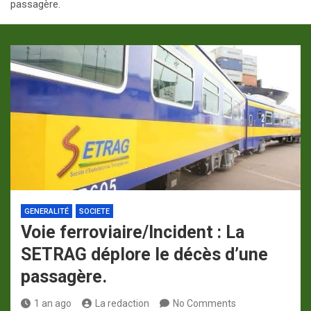
passagère.
p
a
m
GENERALITÉ
SOCIETE
Voie ferroviaire/Incident : La
SETRAG déplore le décès d’une
passagère.
1 an ago
La redaction
No Comments