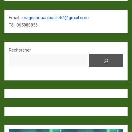
Email :
magnabouanibasile54@gmail.com
Tél: 065888856
Rechercher