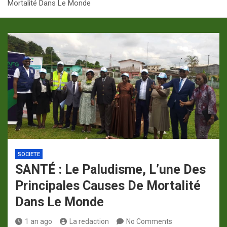
Mortalité Dans Le Monde
p
a
m
SOCIETE
SANTÉ : Le Paludisme, L’une Des
Principales Causes De Mortalité
Dans Le Monde
1 an ago
La redaction
No Comments