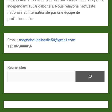
Le Touraco Vert est un journal d'information numérique et
indépendant 100% gabonais. Nous relayons l'actualité
nationale et internationale par une équipe de
profesisonnels.
Email :
magnabouanibasile54@gmail.com
Tél: 065888856
Rechercher