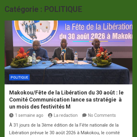
p
a
Catégorie :
POLITIQUE
m
POLITIQUE
Makokou/Fête de la Libération du 30 août : le
Comité Communication lance sa stratégie à
un mois des festivités M
1 semaine ago
La redaction
No Comments
À 31 jours de la 3ème édition de la Fête nationale de la
Libération prévue le 30 août 2026 à Makokou, le comité