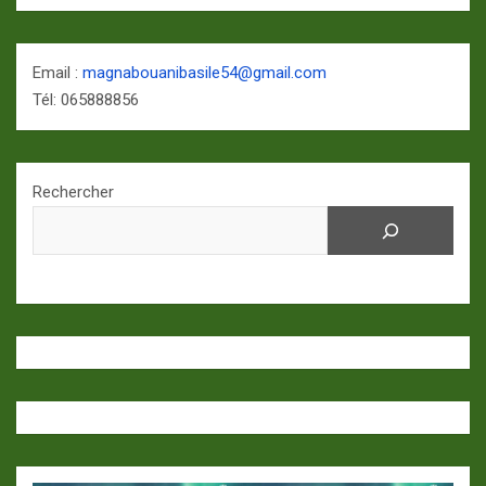
Email :
magnabouanibasile54@gmail.com
Tél: 065888856
Rechercher