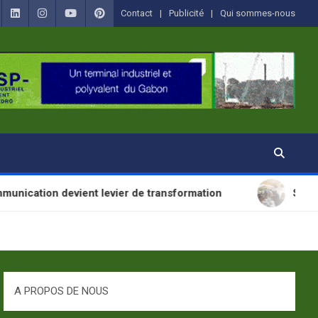
Contact
Publicité
Qui sommes-nous
vient levier de transformation
SANTÉ : La Journé
A PROPOS DE NOUS