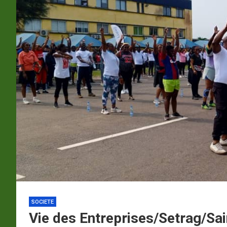
p
a
m
SOCIETE
Vie des Entreprises/Setrag/Sai