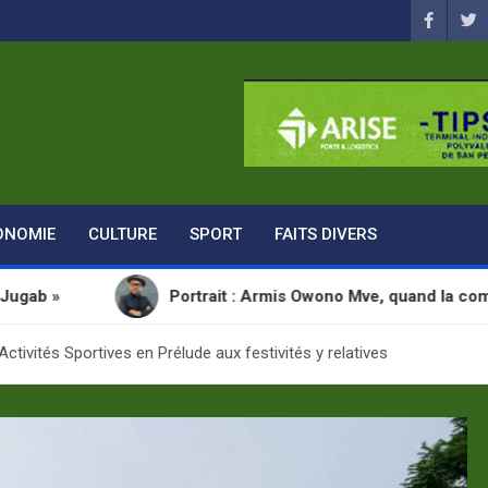
ONOMIE
CULTURE
SPORT
FAITS DIVERS
Portrait : Armis Owono Mve, quand la communication de
ctivités Sportives en Prélude aux festivités y relatives