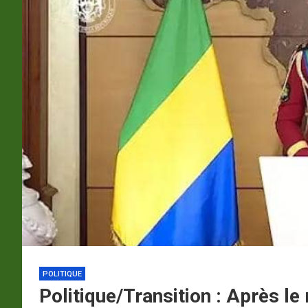
p
a
m
POLITIQUE
Politique/Transition : Après l