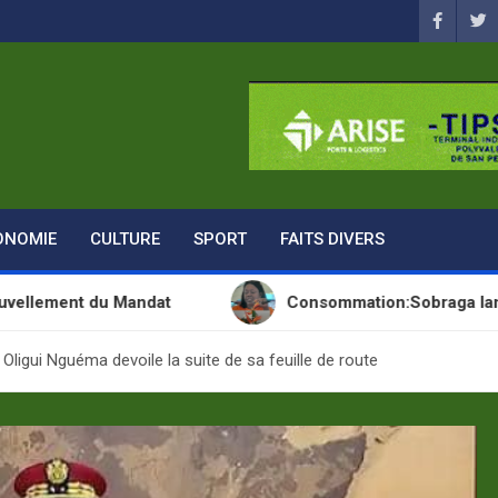
ONOMIE
CULTURE
SPORT
FAITS DIVERS
t du Mandat
Consommation:Sobraga lance une no
 Oligui Nguéma devoile la suite de sa feuille de route