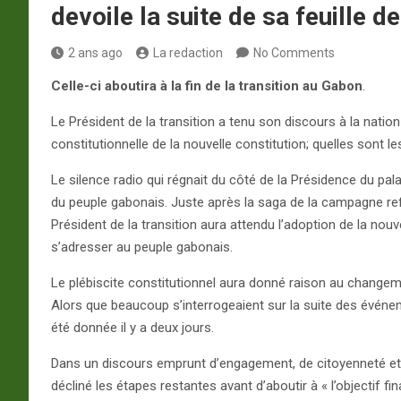
devoile la suite de sa feuille d
2 ans ago
La redaction
No Comments
Celle-ci aboutira à la fin de la transition au Gabon
.
Le Président de la transition a tenu son discours à la natio
constitutionnelle de la nouvelle constitution; quelles sont l
Le silence radio qui régnait du côté de la Présidence du pal
du peuple gabonais. Juste après la saga de la campagne refé
Président de la transition aura attendu l’adoption de la nou
s’adresser au peuple gabonais.
Le plébiscite constitutionnel aura donné raison au changem
Alors que beaucoup s’interrogeaient sur la suite des événeme
été donnée il y a deux jours.
Dans un discours emprunt d’engagement, de citoyenneté et d
décliné les étapes restantes avant d’aboutir à « l’objectif f