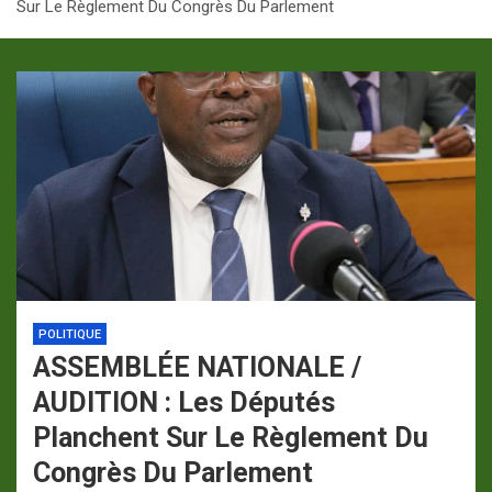
Sur Le Règlement Du Congrès Du Parlement
p
a
m
POLITIQUE
ASSEMBLÉE NATIONALE /
AUDITION : Les Députés
Planchent Sur Le Règlement Du
Congrès Du Parlement