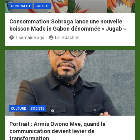
GENERALITÉ
SOCIETE
Consommation:Sobraga lance une nouvelle
boisson Made in Gabon dénommée « Jugab »
1 semaine ago
La redaction
CULTURE
SOCIETE
Portrait : Armis Owono Mve, quand la
communication devient levier de
transformation