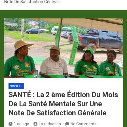
Note De Satisfaction Générale
p
a
m
SOCIETE
SANTÉ : La 2 ème Édition Du Mois
De La Santé Mentale Sur Une
Note De Satisfaction Générale
1 an ago
La redaction
No Comments