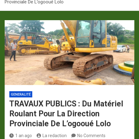
Provinciale De L’ogooué Lolo
p
a
m
GENERALITÉ
TRAVAUX PUBLICS : Du Matériel
Roulant Pour La Direction
Provinciale De L’ogooué Lolo
1 an ago
La redaction
No Comments