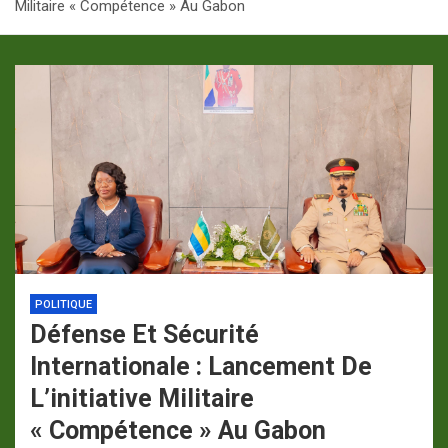
Militaire « Compétence » Au Gabon
p
a
m
POLITIQUE
Défense Et Sécurité
Internationale : Lancement De
L’initiative Militaire
« Compétence » Au Gabon