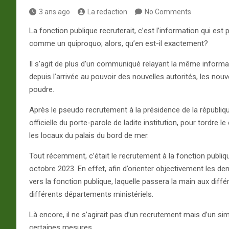
3 ans ago
La redaction
No Comments
La fonction publique recruterait, c’est l’information qui es
comme un quiproquo; alors, qu’en est-il exactement?
Il s’agit de plus d’un communiqué relayant la même information
depuis l’arrivée au pouvoir des nouvelles autorités, les nou
poudre.
Après le pseudo recrutement à la présidence de la république
officielle du porte-parole de ladite institution, pour tordr
les locaux du palais du bord de mer.
Tout récemment, c’était le recrutement à la fonction publiq
octobre 2023. En effet, afin d’orienter objectivement les d
vers la fonction publique, laquelle passera la main aux di
différents départements ministériels.
Là encore, il ne s’agirait pas d’un recrutement mais d’un si
certaines mesures .