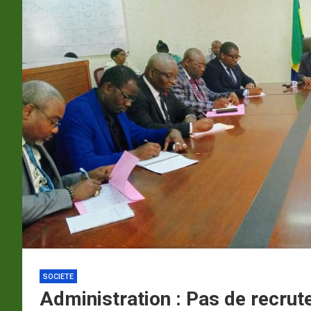
p
a
m
SOCIETE
Administration : Pas de recrut