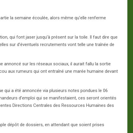
t partie la semaine écoulée, alors même qu’elle renferme
, qui font jaser jusqu’à présent sur la toile. Il faut dire que
velles sur d’éventuels recrutements vont telle une traînée de
 annoncé sur les réseaux sociaux, il aurait fallu la sortie
e le cou aux rumeurs qui ont entraîné une marée humaine devant
ue qui a été annoncée via plusieurs notes pondues le 06
emandeurs d’emploi qui se manifestaient, ces seront orientés
fférentes Directions Centrales des Ressources Humaines des
mple dépôt de dossiers, en attendant que soient prises