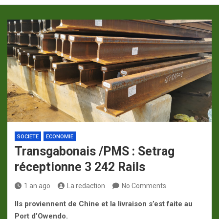
p
a
m
SOCIETE
ECONOMIE
Transgabonais /PMS : Setrag
réceptionne 3 242 Rails
1 an ago
La redaction
No Comments
Ils proviennent de Chine et la livraison s’est faite au
Port d’Owendo.