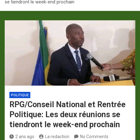
se tiendront le week-end prochain
p
a
m
POLITIQUE
RPG/Conseil National et Rentrée
Politique: Les deux réunions se
tiendront le week-end prochain
2 ans ago
La redaction
No Comments