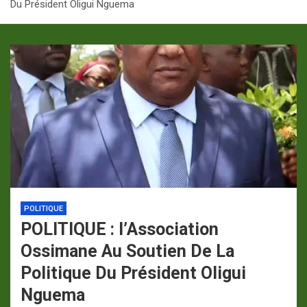
Du Président Oligui Nguema
p
a
m
POLITIQUE
POLITIQUE : l’Association
Ossimane Au Soutien De La
Politique Du Président Oligui
Nguema