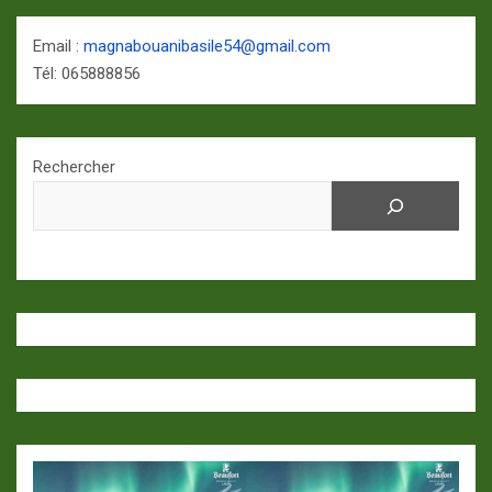
Email :
magnabouanibasile54@gmail.com
Tél: 065888856
Rechercher