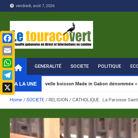
Skip
vendredi, août 7, 2026
to
content
F
Le Touraco vert
Actualité gabonaise en direct et Informations en continu
a
E
GENERALITÉ
SOCIETE
POLITIQUE
EC
c
m
W
e
a
h
A LA UNE
e nouvelle boisson Made in Gabon dénommée « Jugab »
T
b
i
a
e
o
X
l
Home
SOCIETE
RELIGION / CATHOLIQUE : La Paroisse Saint
t
l
o
s
e
k
A
g
p
r