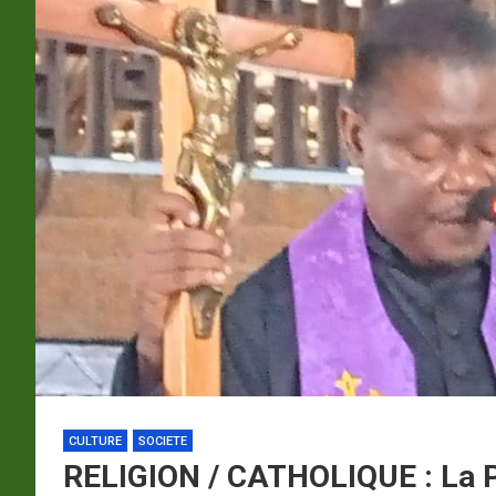
p
a
m
CULTURE
SOCIETE
RELIGION / CATHOLIQUE : La P