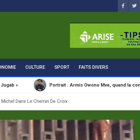
ONOMIE
CULTURE
SPORT
FAITS DIVERS
Portrait : Armis Owono Mve, quand la communication de
 Michel Dans Le Chemin De Croix