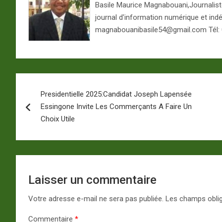
Basile Maurice Magnabouani,Journaliste 
journal d'information numérique et ind
magnabouanibasile54@gmail.com Tél:
Navigation
Presidentielle 2025:Candidat Joseph Lapensée
de
Essingone Invite Les Commerçants A Faire Un
l’article
Choix Utile
Laisser un commentaire
Votre adresse e-mail ne sera pas publiée.
Les champs oblig
Commentaire
*