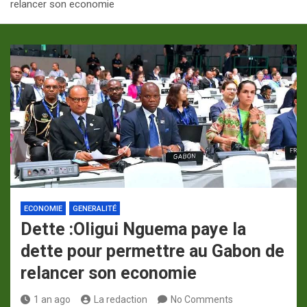
relancer son economie
p
a
m
ECONOMIE
GENERALITÉ
Dette :Oligui Nguema paye la
dette pour permettre au Gabon de
relancer son economie
1 an ago
La redaction
No Comments