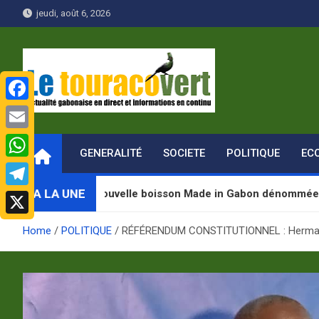
Skip
jeudi, août 6, 2026
to
content
F
Le Touraco vert
Actualité gabonaise en direct et Informations en continu
a
E
GENERALITÉ
SOCIETE
POLITIQUE
EC
c
m
W
e
a
h
A LA UNE
 une nouvelle boisson Made in Gabon dénommée « Jugab »
T
b
i
a
e
o
X
l
Home
POLITIQUE
RÉFÉRENDUM CONSTITUTIONNEL : Herman Im
t
l
o
s
e
k
A
g
p
r