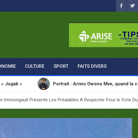
ONOMIE
CULTURE
SPORT
FAITS DIVERS
Portrait : Armis Owono Mve, quand la communication 
mongault Présente Les Préalables A Respecter Pour le Vote Du P