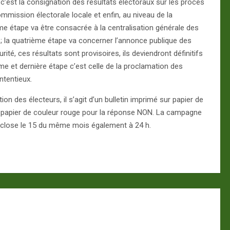
c’est la consignation des résultats électoraux sur les procès
mmission électorale locale et enfin, au niveau de la
ème étape va être consacrée à la centralisation générale des
 ; la quatrième étape va concerner l’annonce publique des
urité, ces résultats sont provisoires, ils deviendront définitifs
me et dernière étape c’est celle de la proclamation des
ntentieux.
tion des électeurs, il s’agit d’un bulletin imprimé sur papier de
ur papier de couleur rouge pour la réponse NON. La campagne
a close le 15 du même mois également à 24 h.