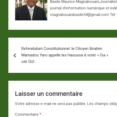
Basile Maurice Magnabouani,Journaliste 
journal d'information numérique et ind
magnabouanibasile54@gmail.com Tél:
Navigation
Referebdum Constitutionnel :le Citoyen Ibrahim
de
Mamadou Yaro appelle les Haoussa à voter « Oui »
l’article
oté OUI .
Laisser un commentaire
Votre adresse e-mail ne sera pas publiée.
Les champs oblig
Commentaire
*