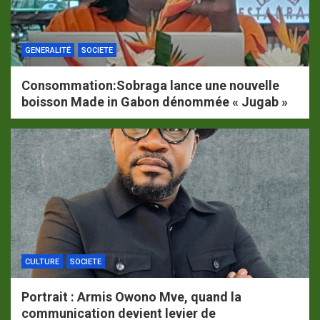
GENERALITÉ
SOCIETE
Consommation:Sobraga lance une nouvelle
boisson Made in Gabon dénommée « Jugab »
CULTURE
SOCIETE
Portrait : Armis Owono Mve, quand la
communication devient levier de