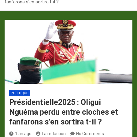
fanfarons s’en sortira t-il ?
p
a
m
POLITIQUE
Présidentielle2025 : Oligui
Nguéma perdu entre cloches et
fanfarons s’en sortira t-il ?
1 an ago
La redaction
No Comments