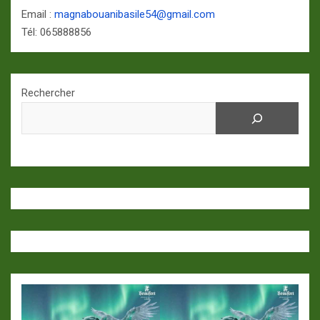
Email :
magnabouanibasile54@gmail.com
Tél: 065888856
Rechercher