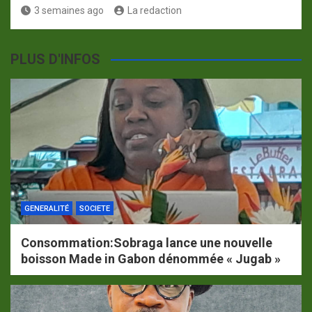
3 semaines ago
La redaction
PLUS D'INFOS
GENERALITÉ
SOCIETE
Consommation:Sobraga lance une nouvelle
boisson Made in Gabon dénommée « Jugab »