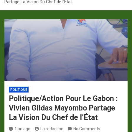
Partage La Vision Du Chef de l’État
p
a
m
POLITIQUE
Politique/Action Pour Le Gabon :
Vivien Gildas Mayombo Partage
La Vision Du Chef de l’État
1 an ago
La redaction
No Comments