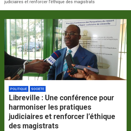
judiciaires et renforcer l’éthique des magistrats
p
a
m
POLITIQUE
SOCIETE
Libreville : Une conférence pour
harmoniser les pratiques
judiciaires et renforcer l’éthique
des magistrats