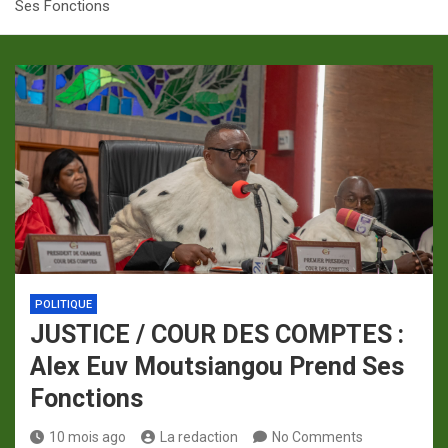
Ses Fonctions
p
a
m
POLITIQUE
JUSTICE / COUR DES COMPTES :
Alex Euv Moutsiangou Prend Ses
Fonctions
10 mois ago
La redaction
No Comments