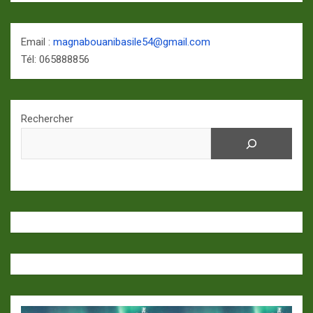
Email :
magnabouanibasile54@gmail.com
Tél: 065888856
Rechercher