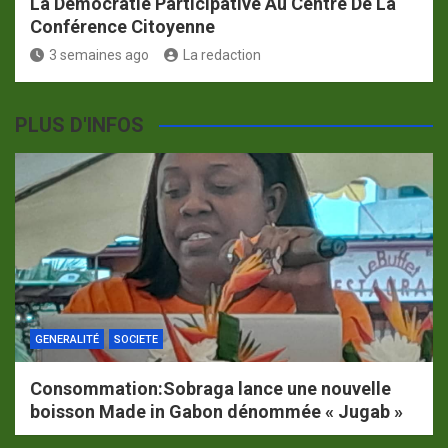
La Démocratie Participative Au Centre De La
Conférence Citoyenne
3 semaines ago
La redaction
PLUS D'INFOS
GENERALITÉ
SOCIETE
Consommation:Sobraga lance une nouvelle
boisson Made in Gabon dénommée « Jugab »