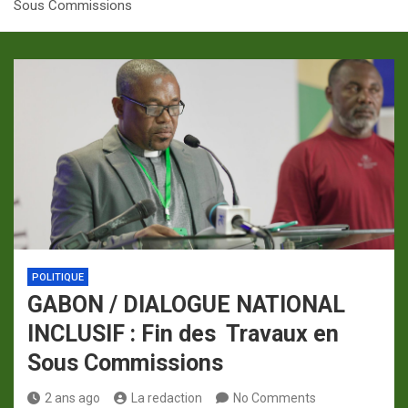
Sous Commissions
p
a
m
POLITIQUE
GABON / DIALOGUE NATIONAL
INCLUSIF : Fin des Travaux en
Sous Commissions
2 ans ago
La redaction
No Comments