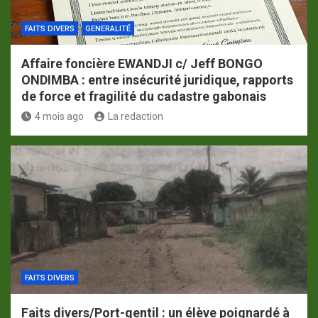
FAITS DIVERS
GENERALITÉ
Affaire foncière EWANDJI c/ Jeff BONGO
ONDIMBA : entre insécurité juridique, rapports
de force et fragilité du cadastre gabonais
4 mois ago
La redaction
FAITS DIVERS
Faits divers/Port-gentil : un élève poignardé à