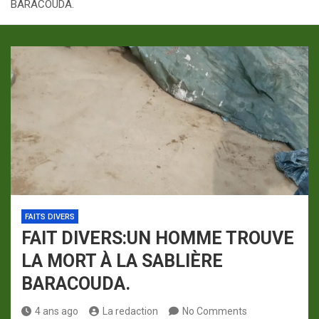
BARACOUDA.
p
a
m
FAITS DIVERS
FAIT DIVERS:UN HOMME TROUVE
LA MORT À LA SABLIÈRE
BARACOUDA.
4 ans ago
La redaction
No Comments