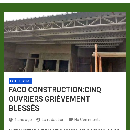
p
a
m
FAITS DIVERS
FACO CONSTRUCTION:CINQ
OUVRIERS GRIÈVEMENT
BLESSÉS
4 ans ago
La redaction
No Comments