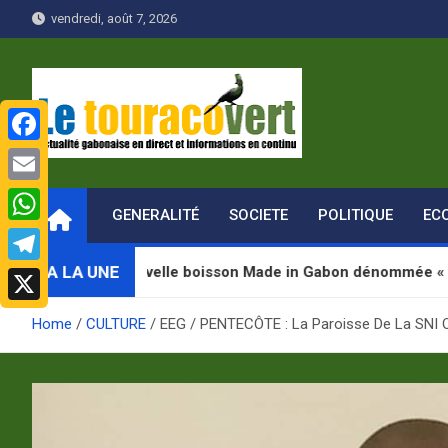
Skip
vendredi, août 7, 2026
to
content
F
Le Touraco vert
Actualité gabonaise en direct et Informations en continu
a
E
GENERALITÉ
SOCIETE
POLITIQUE
EC
c
m
W
e
a
h
A LA UNE
ne nouvelle boisson Made in Gabon dénommée « Jugab »
T
b
i
a
e
o
X
l
Home
CULTURE
EEG / PENTECÔTE : La Paroisse De La SNI 
t
l
o
s
e
k
A
g
p
r