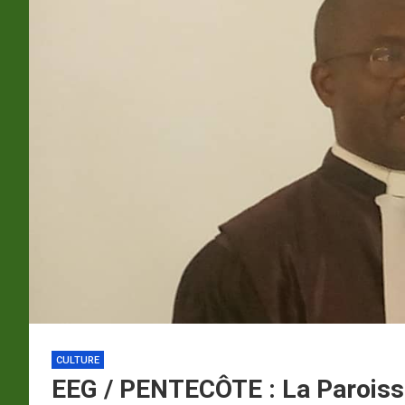
p
a
m
CULTURE
EEG / PENTECÔTE : La Paroiss