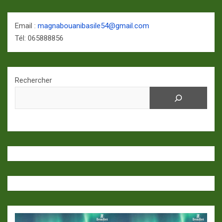
Email :
magnabouanibasile54@gmail.com
Tél: 065888856
Rechercher