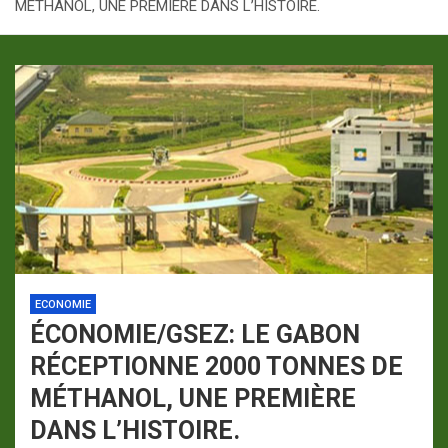
MÉTHANOL, UNE PREMIÈRE DANS L’HISTOIRE.
p
a
m
ECONOMIE
ÉCONOMIE/GSEZ: LE GABON
RÉCEPTIONNE 2000 TONNES DE
MÉTHANOL, UNE PREMIÈRE
DANS L’HISTOIRE.