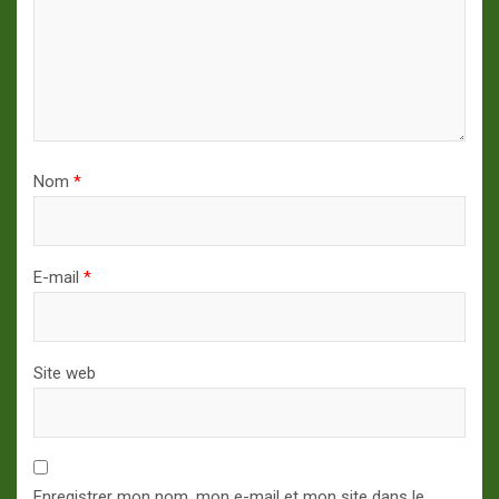
Nom
*
E-mail
*
Site web
Enregistrer mon nom, mon e-mail et mon site dans le