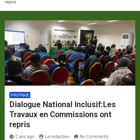
repris
p
a
m
POLITIQUE
Dialogue National Inclusif:Les
Travaux en Commissions ont
repris
2 ans ago
La redaction
No Comments