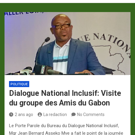
p
a
m
POLITIQUE
Dialogue National Inclusif: Visite
du groupe des Amis du Gabon
2 ans ago
La redaction
No Comments
Le Porte Parole du Bureau du Dialogue National Inclusif,
Mgr Jean Bernard Asseko Mve a fait le point de la journée