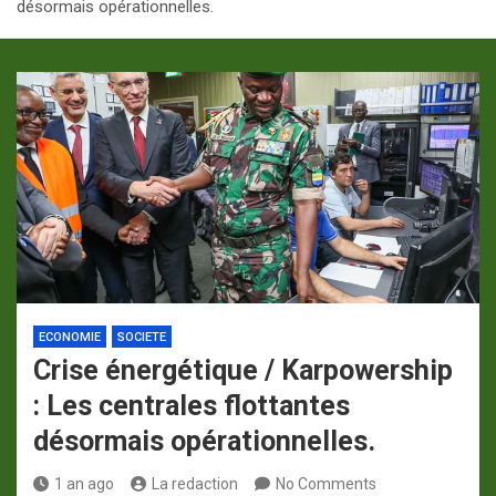
désormais opérationnelles.
p
a
m
ECONOMIE
SOCIETE
Crise énergétique / Karpowership
: Les centrales flottantes
désormais opérationnelles.
1 an ago
La redaction
No Comments