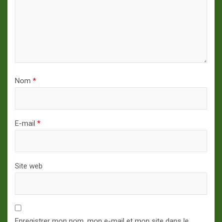
Nom
*
E-mail
*
Site web
Enregistrer mon nom, mon e-mail et mon site dans le