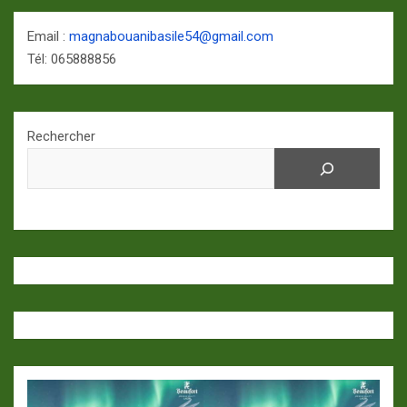
Email :
magnabouanibasile54@gmail.com
Tél: 065888856
Rechercher