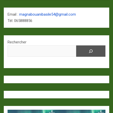
Email :
magnabouanibasile54@gmail.com
Tél: 065888856
Rechercher