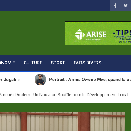
ONOMIE
CULTURE
SPORT
FAITS DIVERS
Portrait : Armis Owono Mve, quand la communication 
 Marché d’Andem : Un Nouveau Souffle pour le Développement Local