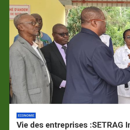
p
a
m
ECONOMIE
Vie des entreprises :SETRAG I