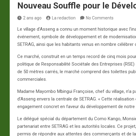
Nouveau Souffle pour le Déve
2 ans ago
La redaction
No Comments
Le village d’Asseng a connu un moment historique avec l
événement, symbole de développement et de modernisation, 
SETRAG, ainsi que les habitants venus en nombre célébrer ce
Ce marché, construit en un temps record de cinq mois pour u
politique de Responsabilité Sociétale des Entreprises (RSE
de 50 mètres carrés, le marché comprend des toilettes publi
commerciales.
Madame Mayombo Mbingui Françoise, chef du village, n’a p
d’Asseng envers la centrale de SETRAG. « Cette réalisation e
engagement concret en faveur du développement de notre c
Le délégué spécial du département du Como Kango, Monsieu
partenariat entre SETRAG et les autorités locales. Ce projet, 
permis de répondre aux attentes des commerçants et de la 