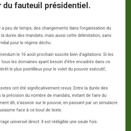
 du fauteuil présidentiel.
l y a peu de temps, des changements dans l’organisation du
é, la durée des mandats, mais aussi cette délimitation, sans
milial pour le régime déchu.
érendum le 16 août prochain suscite bien d’agitations. Si les
ur tous les domaines ayant besoin d’être encadrés dans ce
t le plus pointilleux pour le volet du pouvoir exécutif,
s textes ont été significativement revus. Entre la durée des
els la précision du nombre de mandats, évitant de faire du
ement dit, s’asseoir sur le pouvoir, en passant par un simulacre
housiasme face à ce bout de texte.
ge universel direct. Il est rééligible une seule fois.