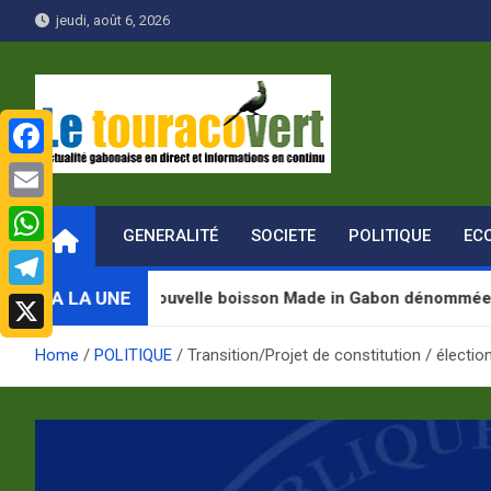
Skip
jeudi, août 6, 2026
to
content
F
Le Touraco vert
Actualité gabonaise en direct et Informations en continu
a
E
GENERALITÉ
SOCIETE
POLITIQUE
EC
c
m
W
e
a
h
A LA UNE
e une nouvelle boisson Made in Gabon dénommée « Jugab »
T
b
i
a
e
o
X
l
Home
POLITIQUE
Transition/Projet de constitution / élection
t
l
o
s
e
k
A
g
p
r