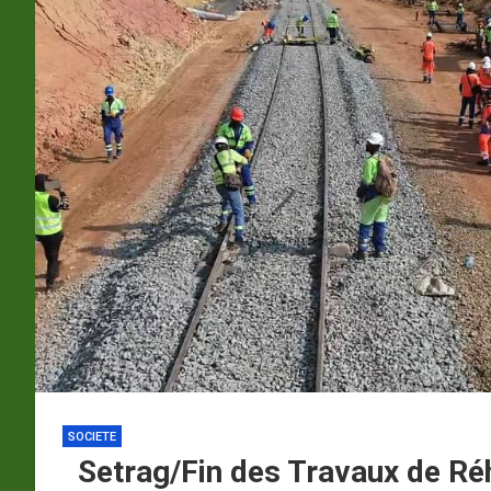
p
a
m
SOCIETE
Setrag/Fin des Travaux de Réha