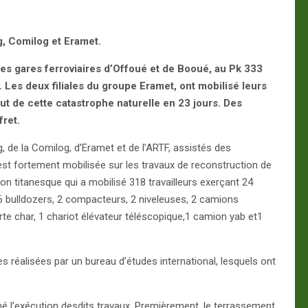
, Comilog et Eramet.
 les gares ferroviaires d’Offoué et de Booué, au Pk 333
. Les deux filiales du groupe Eramet, ont mobilisé leurs
bout de cette catastrophe naturelle en 23 jours. Des
fret.
 de la Comilog, d’Eramet et de l’ARTF, assistés des
s’est fortement mobilisée sur les travaux de reconstruction de
on titanesque qui a mobilisé 318 travailleurs exerçant 24
6 bulldozers, 2 compacteurs, 2 niveleuses, 2 camions
e char, 1 chariot élévateur téléscopique,1 camion yab et1
 réalisées par un bureau d’études international, lesquels ont
mé l’exécution desdits travaux. Premièrement, le terrassement