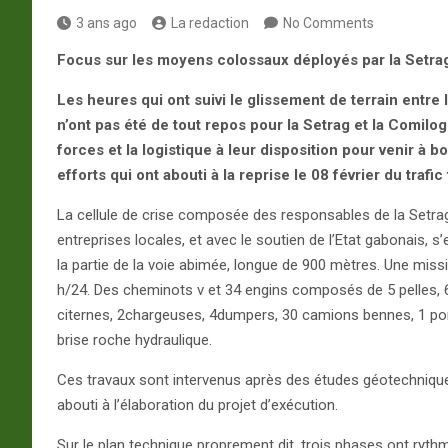
3 ans ago
La redaction
No Comments
Focus sur les moyens colossaux déployés par la Setrag
Les heures qui ont suivi le glissement de terrain entre
n’ont pas été de tout repos pour la Setrag et la Comilog
forces et la logistique à leur disposition pour venir à 
efforts qui ont abouti à la reprise le 08 février du trafic 
La cellule de crise composée des responsables de la Setrag,
entreprises locales, et avec le soutien de l’Etat gabonais, 
la partie de la voie abimée, longue de 900 mètres. Une missi
h/24. Des cheminots v et 34 engins composés de 5 pelles, 
citernes, 2chargeuses, 4dumpers, 30 camions bennes, 1 port
brise roche hydraulique.
Ces travaux sont intervenus après des études géotechniques
abouti à l’élaboration du projet d’exécution.
Sur le plan technique proprement dit, trois phases ont ryth