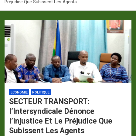
Préjudice Que Subissent Les Agents
p
a
m
ECONOMIE
POLITIQUE
SECTEUR TRANSPORT:
l’Intersyndicale Dénonce
l’Injustice Et Le Préjudice Que
Subissent Les Agents