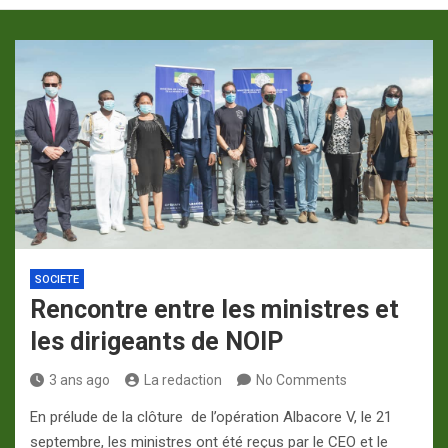
p
a
m
SOCIETE
Rencontre entre les ministres et
les dirigeants de NOIP
3 ans ago
La redaction
No Comments
En prélude de la clôture de l’opération Albacore V, le 21
septembre, les ministres ont été reçus par le CEO et le