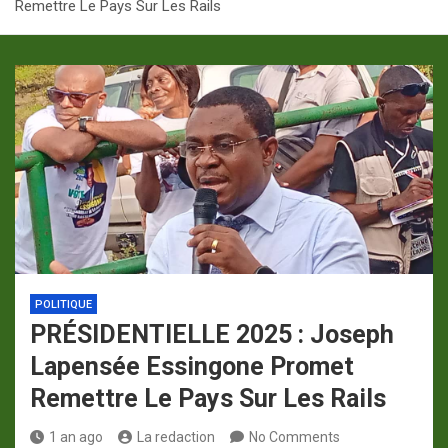
Remettre Le Pays Sur Les Rails
p
a
m
POLITIQUE
PRÉSIDENTIELLE 2025 : Joseph
Lapensée Essingone Promet
Remettre Le Pays Sur Les Rails
1 an ago
La redaction
No Comments