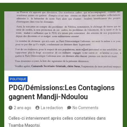
p
a
m
POLITIQUE
PDG/Démissions:Les Contagions
gagnent Mandji-Ndoulou
2 ans ago
La redaction
No Comments
Celles-ci interviennent après celles constatées dans
Tsamba Magotsi.