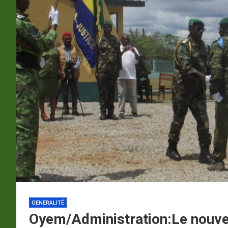
p
a
m
GENERALITÉ
Oyem/Administration:Le nouvea