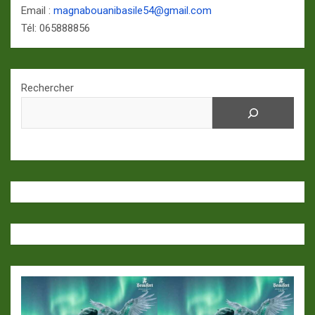
Email :
magnabouanibasile54@gmail.com
Tél: 065888856
Rechercher