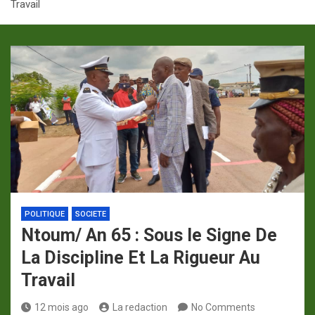
Travail
p
a
m
POLITIQUE
SOCIETE
Ntoum/ An 65 : Sous le Signe De
La Discipline Et La Rigueur Au
Travail
12 mois ago
La redaction
No Comments