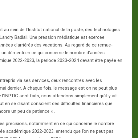
au sein de l’Institut national de la poste, des technologies
 Landry Badiali. Une pression médiatique est exercée
 années d’arriérés des vacations. Au regard de ce remue-
té un démenti en ce qui concerne le nombre d’années
démique 2022-2023, la période 2023-2024 devant être payée en
entrepris via ses services, deux rencontres avec les
 mai dernier. A chaque fois, le message est on ne peut plus
e l’INPTIC sont faits, nous attendons simplement qu’il y ait
ut en se disant conscient des difficultés financières que
ncore un peu de patience « .
tres précisions, notamment en ce qui concerne le nombre
année académique 2022-2023, entendu que l’on ne peut pas