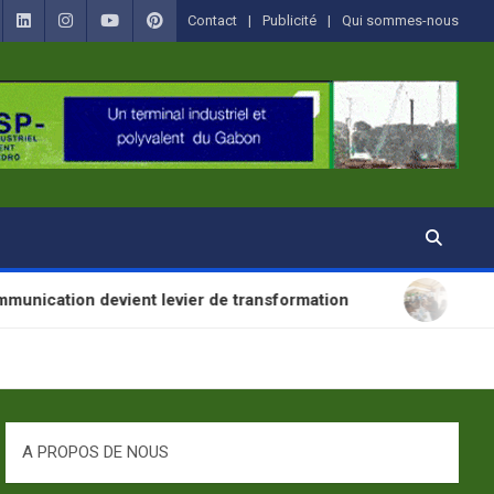
Contact
Publicité
Qui sommes-nous
vient levier de transformation
SANTÉ : La Journ
A PROPOS DE NOUS