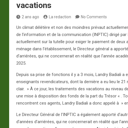
vacations
2 ans ago
La redaction
No Comments
Un climat délétère et non des moindres prévaut actuellement 
de l’information et de la communication (INPTIC) dirigé par
actuellement sur la tutelle pour exiger le paiement de deux
ménage dans l’établissement, le Directeur général a appor
d’arriérées, qui ne concernerait en réalité que l’année aca
2025.
Depuis sa prise de fonctions il y a 3 mois, Landry Badiali a 
enseignants revendicateurs, dont la dernière a eu lieu le 21
clair. » À ce jour, les traitements des vacations au niveau d
une mise à disposition des fonds de la part du Trésor « . To
rencontrent ces agents, Landry Badiali a donc appelé à » e
Le Directeur Général de l’INPTIC a également apporté d’au
d’années d’arriérées, qui ne concernerait en réalité que l’