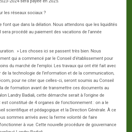
e 2023-2024 sera payée en 2025.
r les réseaux sociaux ?
 font que dans la délation. Nous attendons que les liquidités
 il sera procédé au paiement des vacations de l’année
auration. » Les choses ici se passent très bien. Nous
ment qui a commencé par le Conseil d’établissement pour
oins du marché de l’emploi. Les travaux qui ont été fait avec
r de la technologie de l’information et de la communication,
écom, pour ne citer que celles-ci, seront soumis au Conseil
icula de formation avant de transmettre ces documents au
lon Landry Badiali, cette démarche serait à l’origine de
C est constitué de 4 organes de fonctionnement : on a le
eil scientifique et pédagogique et la Direction Générale. À ce
. Nous sommes arrivés avec la ferme volonté de faire
fonctionner à vue. Cette nouvelle procédure de gouvernance
xpliqué Landry Badiali.