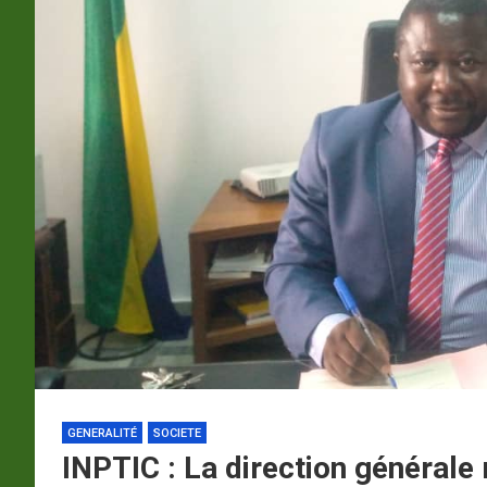
p
a
m
GENERALITÉ
SOCIETE
INPTIC : La direction générale