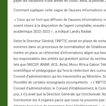
payer les vacations d’une année en cours. Ainsi, la périod
Comment expliquer cette vague de fausses informations su
» Ceux qui ne font que diffuser de fausses informations, ne
soient mises à la disposition de l’agent comptable, ensuite
académique 2022-2023 « , a indiqué Landry Badiali.
Selon le Directeur Général, l’INPTIC serait en phase de rest
sommes dans un processus de normalisation de l’établisse
mettre en place un référentiel d’informations aligné aux bes
les responsables des entités qui gravitent autour du secteu
tels que l’ARCEP, ANINF, ACE, Airtel, Moov Africa Gabon Tél
scientifique et pédagogique qui fera la réelecture des cur
Conseil d’administration qui les transmettra au Ministère. Sa
l’hostilité de certains enseignants incompétents. » L’INPTI
Conseil d’administration, le Conseil d’établissement, le Cons
jour, il n’y avait que la Direction Générale qui fonctionnait
fonctionner les 4 organes parce que nous ne pouvons pas 
dérange beaucoup de personnes dans l’établissement « , a e