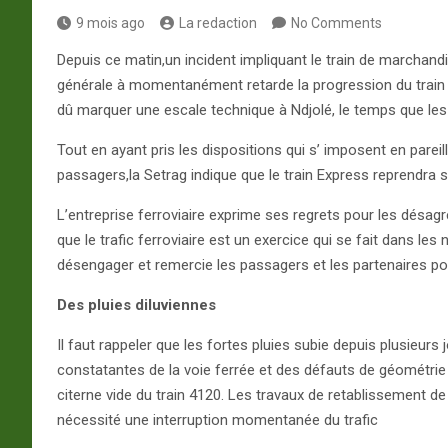
9 mois ago
La redaction
No Comments
Depuis ce matin,un incident impliquant le train de marchand
générale à momentanément retarde la progression du train 
dû marquer une escale technique à Ndjolé, le temps que les 
Tout en ayant pris les dispositions qui s’ imposent en pare
passagers,la Setrag indique que le train Express reprendra 
L’entreprise ferroviaire exprime ses regrets pour les désag
que le trafic ferroviaire est un exercice qui se fait dans le
désengager et remercie les passagers et les partenaires po
Des pluies diluviennes
Il faut rappeler que les fortes pluies subie depuis plusieu
constatantes de la voie ferrée et des défauts de géométrie de
citerne vide du train 4120. Les travaux de retablissement de 
nécessité une interruption momentanée du trafic