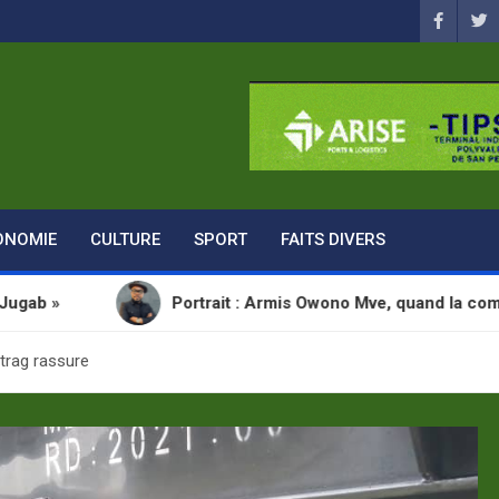
ONOMIE
CULTURE
SPORT
FAITS DIVERS
Portrait : Armis Owono Mve, quand la communication
etrag rassure