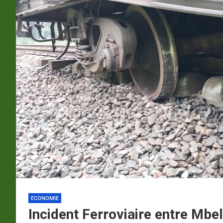
p
a
m
ECONOMIE
Incident Ferroviaire entre Mbe