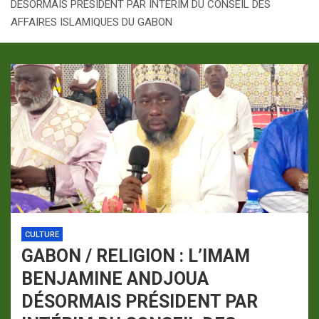
DÉSORMAIS PRÉSIDENT PAR INTÉRIM DU CONSEIL DES
p
a
AFFAIRES ISLAMIQUES DU GABON
m
CULTURE
GABON / RELIGION : L’IMAM
BENJAMINE ANDJOUA
DÉSORMAIS PRÉSIDENT PAR