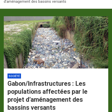
d’aménagement des bassins versants
p
a
m
SOCIÉTÉ
Gabon/Infrastructures : Les
populations affectées par le
projet d’aménagement des
bassins versants