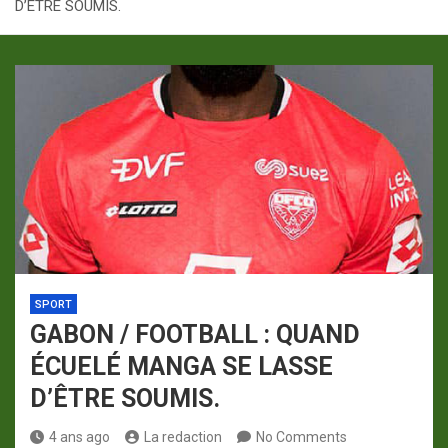
D’ÊTRE SOUMIS.
p
a
m
SPORT
GABON / FOOTBALL : QUAND
ÉCUELÉ MANGA SE LASSE
D’ÊTRE SOUMIS.
4 ans ago
La redaction
No Comments