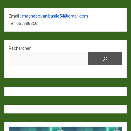
Email :
magnabouanibasile54@gmail.com
Tél: 065888856
Rechercher