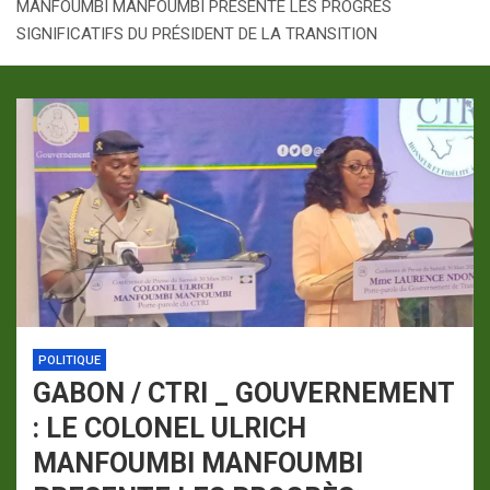
MANFOUMBI MANFOUMBI PRESENTE LES PROGRÈS
p
a
SIGNIFICATIFS DU PRÉSIDENT DE LA TRANSITION
m
POLITIQUE
GABON / CTRI _ GOUVERNEMENT
: LE COLONEL ULRICH
MANFOUMBI MANFOUMBI