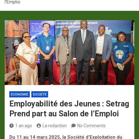
l’Emploi
p
a
m
ECONOMIE
SOCIETE
Employabilité des Jeunes : Setrag
Prend part au Salon de l’Emploi
1 an ago
La redaction
No Comments
Du 11 au 14 mars 2025, la Société d’Exploitation du