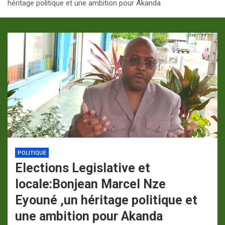
héritage politique et une ambition pour Akanda
p
a
m
POLITIQUE
Elections Legislative et
locale:Bonjean Marcel Nze
Eyouné ,un héritage politique et
une ambition pour Akanda