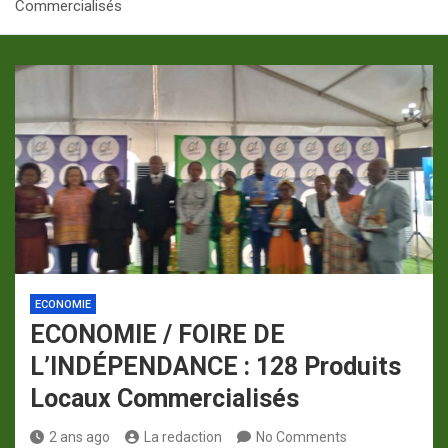
Commercialisés
p
a
m
ECONOMIE
ECONOMIE / FOIRE DE
L’INDÉPENDANCE : 128 Produits
Locaux Commercialisés
2 ans ago
La redaction
No Comments