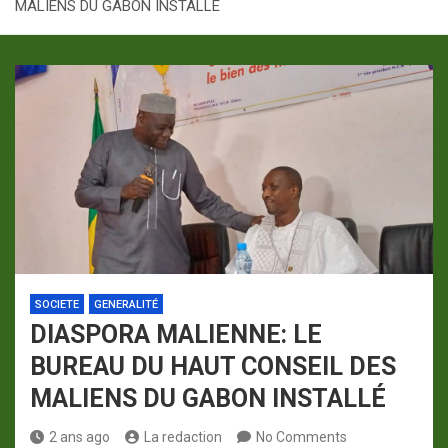
MALIENS DU GABON INSTALLÉ
p
a
m
SOCIETE
GENERALITÉ
DIASPORA MALIENNE: LE
BUREAU DU HAUT CONSEIL DES
MALIENS DU GABON INSTALLÉ
2 ans ago
La redaction
No Comments