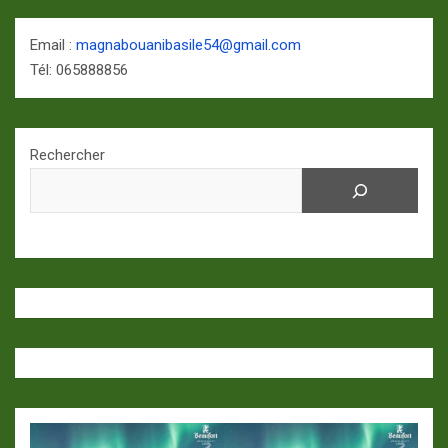
Email :
magnabouanibasile54@gmail.com
Tél: 065888856
Rechercher